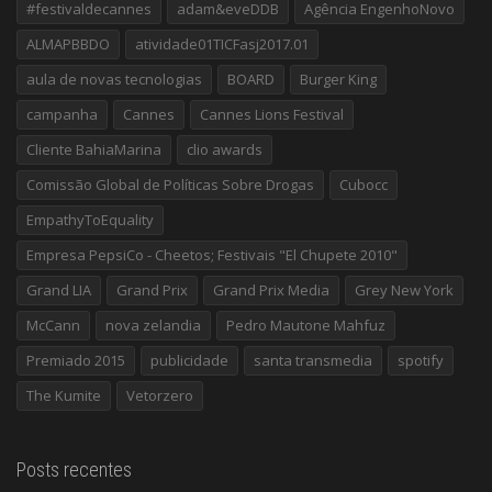
#festivaldecannes
adam&eveDDB
Agência EngenhoNovo
ALMAPBBDO
atividade01TICFasj2017.01
aula de novas tecnologias
BOARD
Burger King
campanha
Cannes
Cannes Lions Festival
Cliente BahiaMarina
clio awards
Comissão Global de Políticas Sobre Drogas
Cubocc
EmpathyToEquality
Empresa PepsiCo - Cheetos; Festivais "El Chupete 2010"
Grand LIA
Grand Prix
Grand Prix Media
Grey New York
McCann
nova zelandia
Pedro Mautone Mahfuz
Premiado 2015
publicidade
santa transmedia
spotify
The Kumite
Vetorzero
Posts recentes