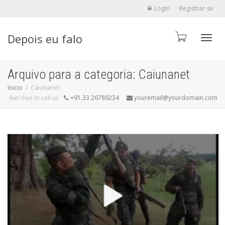
Login
Registrar-se
Depois eu falo
Alter
Arquivo para a categoria: Caiunanet
Inicio
Caiunanet
feel free to call us
+91.33.26789234
youremail@yourdomain.com