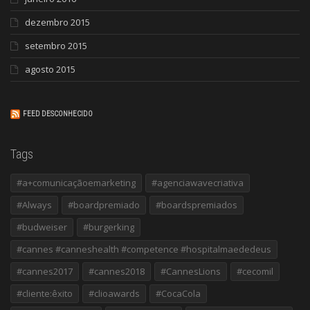
dezembro 2015
setembro 2015
agosto 2015
FEED DESCONHECIDO
Tags
#a+comunicaçãoemarketing
#agenciawavecriativa
#Always
#boardpremiado
#boardspremiados
#budweiser
#burgerking
#cannes #canneshealth #competence #hospitalmaededeus
#cannes2017
#cannes2018
#CannesLions
#cecomil
#cliente:êxito
#clioawards
#CocaCola