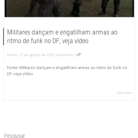
Militares dançam e engatilham armas ao
ritmo de funk no DF; veja vídeo
,
,
,
admin
27 de agosto de 2015
Caiunanet
0
Fonte: Militares dançam e engatilham armas ao ritmo de funk no
DF; veja vídeo
leia mais
Pesquisar