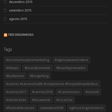
dezembro 2015
setembro 2015
agosto 2015
FEED DESCONHECIDO
Tags
#a+comunicaçãoemarketing
#agenciawavecriativa
#Always
#boardpremiado
#boardspremiados
#budweiser
#burgerking
#cannes #canneshealth #competence #hospitalmaededeus
#cannes2017
#cannes2018
#CannesLions
#cecomil
#cliente:êxito
#clioawards
#CocaCola
#festivaldecannes
adam&eveDDB
Agência EngenhoNovo