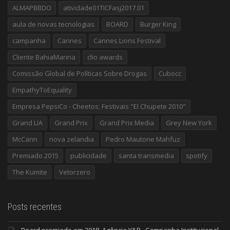
ALMAPBBDO
atividade01TICFasj2017.01
aula de novas tecnologias
BOARD
Burger King
campanha
Cannes
Cannes Lions Festival
Cliente BahiaMarina
clio awards
Comissão Global de Políticas Sobre Drogas
Cubocc
EmpathyToEquality
Empresa PepsiCo - Cheetos; Festivais "El Chupete 2010"
Grand LIA
Grand Prix
Grand Prix Media
Grey New York
McCann
nova zelandia
Pedro Mautone Mahfuz
Premiado 2015
publicidade
santa transmedia
spotify
The Kumite
Vetorzero
Posts recentes
Board premiado em 2018. Agência Y&R , Campanha Institucional