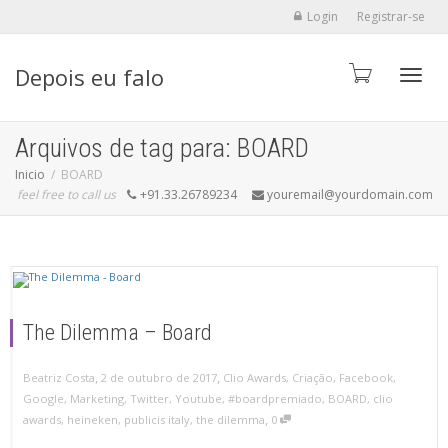
Login
Registrar-se
Depois eu falo
Alter
Arquivos de tag para: BOARD
Inicio
BOARD
feel free to call us
+91.33.26789234
youremail@yourdomain.com
The Dilemma – Board
,
,
Beatriz Costa
2 de outubro de 2017
Clio Awards
,
Criação
,
Facebook
,
Google
,
Marketing
,
Twitter
,
Youtube
,
#boardpremiado
,
BOARD
,
clio
,
awards
,
heineken
,
publicis italy
,
the dilemma
0