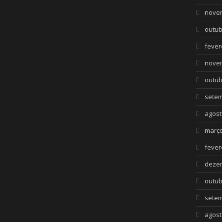
nove
outub
fever
nove
outub
setem
agost
março
fever
deze
outub
setem
agost