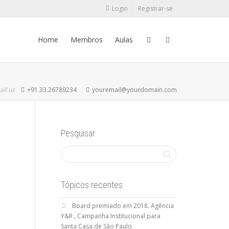
Login
Registrar-se
Home
Membros
Aulas
all us
+91.33.26789234
youremail@yourdomain.com
Pesquisar
Tópicos recentes
Board premiado em 2018. Agência
Y&R , Campanha Institucional para
Santa Casa de São Paulo.