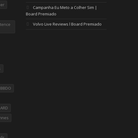
er
Campanha Eu Meto a Colher Sim |
Board Premiado
Volvo Live Reviews l Board Premiado
tence
s
PBBDO
OARD
nnes
rds