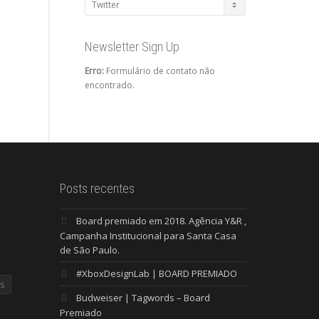
Categorias
Newsletter Sign Up
Erro:
Formulário de contato não
encontrado.
Posts recentes
Board premiado em 2018. Agência Y&R ,
Campanha Institucional para Santa Casa
de São Paulo.
#XboxDesignLab | BOARD PREMIADO
s
Budweiser | Tagwords – Board
Premiado