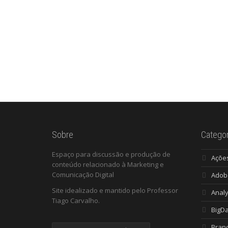
Sobre
Categor
Espaço para discussão e produção de
Açõe
conteúdo relacionado à Marketing e
Comunicação Digital
Adob
Site idealizado e mantido pelo Professor
Analy
Tiago Carvalho.
BigD
Bran