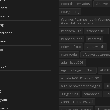
#boardspremiados
#budweis
nanet
#burgerking
Awards
#cannes #canneshealth #compe
#hospitalmaededeus
ing
#cannes2017
#cannes2018
ergência
#CannesLions
#cecomil
iano
#cliente:êxito
#clioawards
ão
#CocaCola
#festivaldecanne
adam&eveDDB
book
Agência EngenhoNovo
ALMA
atividade01TICFasj2017.01
le
aula de novas tecnologias
B
5
Burger King
campanha
Ca
agram
Cannes Lions Festival
wards
Cliente BahiaMarina
clio awa