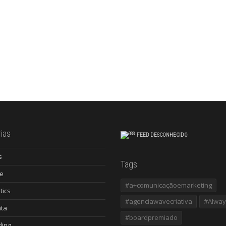
leia mais
ias
FEED DESCONHECIDO
s
Tags
e
#a+comunicaçãoemarketing
tics
#agenciawavecriativa
#Alway
ata
#boardpremiado
ding