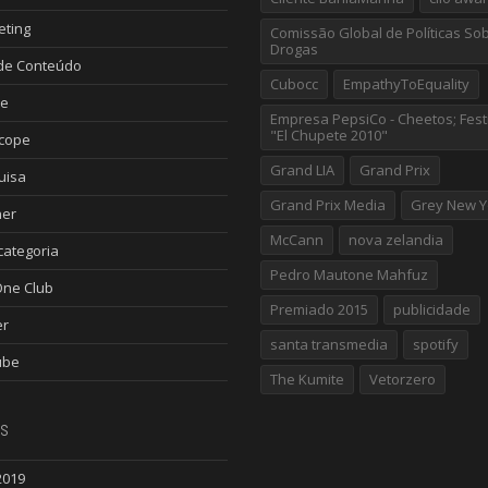
eting
Comissão Global de Políticas So
Drogas
de Conteúdo
Cubocc
EmpathyToEquality
le
Empresa PepsiCo - Cheetos; Fest
"El Chupete 2010"
scope
Grand LIA
Grand Prix
uisa
Grand Prix Media
Grey New Y
ner
McCann
nova zelandia
ategoria
Pedro Mautone Mahfuz
One Club
Premiado 2015
publicidade
er
santa transmedia
spotify
ube
The Kumite
Vetorzero
s
2019