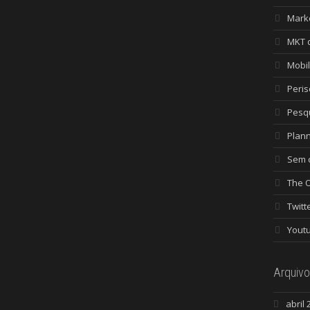
Mark
MKT 
Mobi
Peri
Pesq
Plan
Sem c
The 
Twitt
Yout
Arquivo
abril 