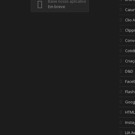
Baixe nosso aplicativo
Em breve
Caiu
Clio 
Clipp
Conv
Cotid
Criaç
D&D
Face
Flash
Goog
HTML
Inst
LIA A