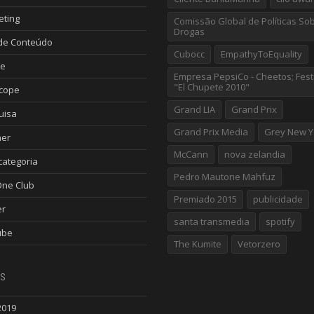
eting
Comissão Global de Políticas So
Drogas
de Conteúdo
Cubocc
EmpathyToEquality
le
Empresa PepsiCo - Cheetos; Fest
"El Chupete 2010"
scope
Grand LIA
Grand Prix
uisa
Grand Prix Media
Grey New Y
ner
McCann
nova zelandia
ategoria
Pedro Mautone Mahfuz
One Club
Premiado 2015
publicidade
er
santa transmedia
spotify
ube
The Kumite
Vetorzero
s
2019