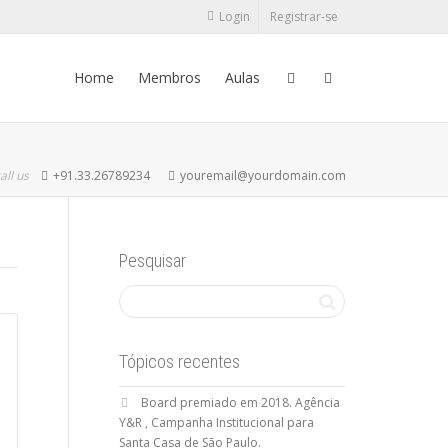
Login
Registrar-se
Home
Membros
Aulas
all us
+91.33.26789234
youremail@yourdomain.com
Pesquisar
Tópicos recentes
Board premiado em 2018. Agência
Y&R , Campanha Institucional para
Santa Casa de São Paulo.