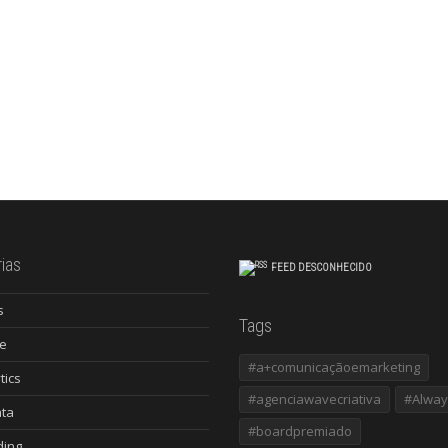
ias
FEED DESCONHECIDO
s
Tags
e
#a+comunicaçãoemarketing
tics
#agenciawavecriativa
#Alway
ata
#boardpremiado
ding