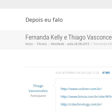
Depois eu falo
Fernanda Kelly e Thiago Vasconce
Inicio
Fóruns
Atividade – aula 28.08.2015
Fernanda Kel
4 DE SETEMBRO DE 2015 ÀS 11:23
#7480
Thiago
http://www.codzen.com.br/
Vasconcelos
Participante
http://www.brivia.com.br/site/#!
http://rztechnology.com.br/