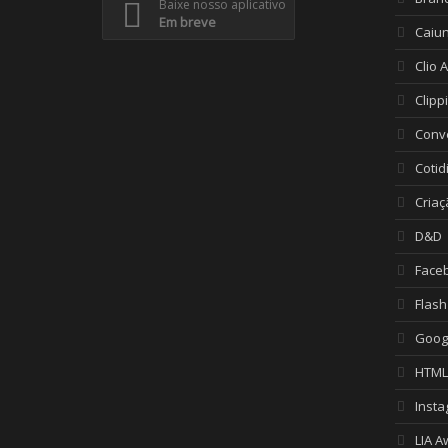
Baixe nosso aplicativo
Em breve
Caiu
Clio 
Clipp
Conv
Cotid
Criaç
D&D
Face
Flash
Goog
HTML
Inst
LIA A