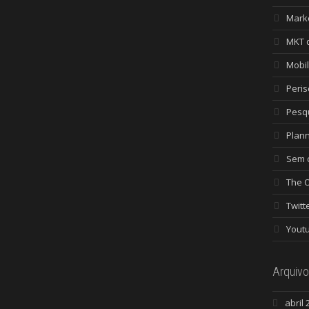
Mark
MKT 
Mobi
Peri
Pesq
Plan
Sem c
The 
Twitt
Yout
Arquivo
abril 