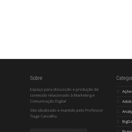
Sobre
Categor
Espaço para discussão e produção de
Açõe
conteúdo relacionado à Marketing e
Comunicação Digital
Adob
Site idealizado e mantido pelo Professor
Analy
Tiago Carvalho.
BigD
Bran