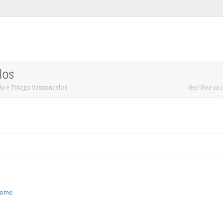
los
ly e Thiago Vasconcelos
feel free to c
/home