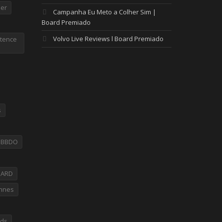
er
Campanha Eu Meto a Colher Sim |
Board Premiado
Volvo Live Reviews l Board Premiado
tence
s
PBBDO
OARD
nnes
rds