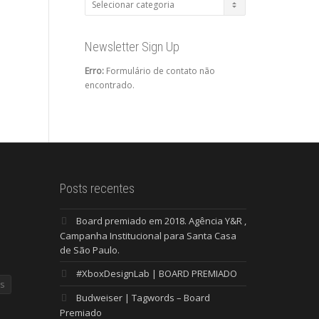
Categorias
Newsletter Sign Up
Erro:
Formulário de contato não
encontrado.
Posts recentes
Board premiado em 2018. Agência Y&R ,
Campanha Institucional para Santa Casa
de São Paulo.
#XboxDesignLab | BOARD PREMIADO
s
Budweiser | Tagwords – Board
Premiado