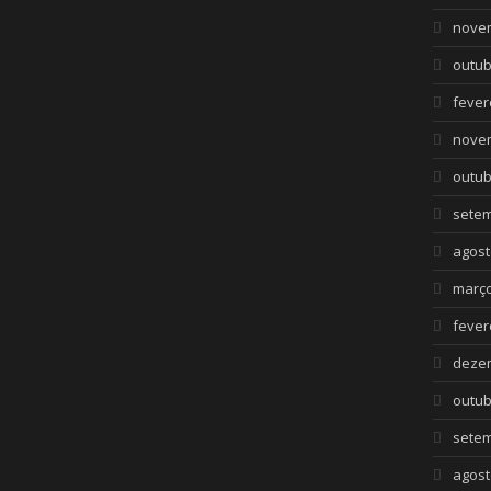
nove
outub
fever
nove
outub
setem
agost
março
fever
deze
outub
setem
agost