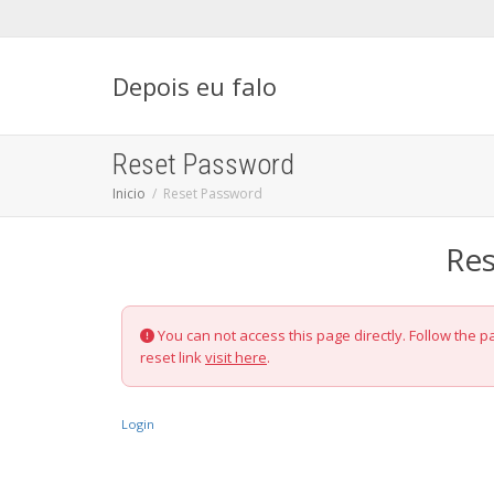
Depois eu falo
Reset Password
Inicio
Reset Password
Re
You can not access this page directly. Follow the 
reset link
visit here
.
Login