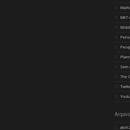
Mark
MKT 
Mobi
Peri
Pesq
Plan
Sem c
The 
Twitt
Yout
Arquivo
abril 