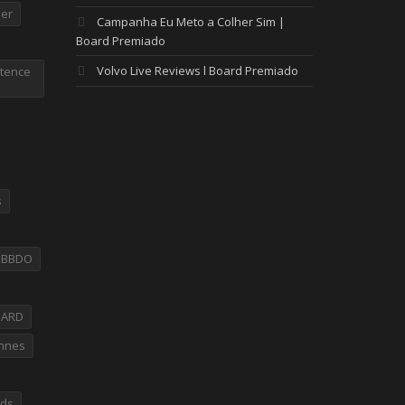
er
Campanha Eu Meto a Colher Sim |
Board Premiado
Volvo Live Reviews l Board Premiado
tence
s
PBBDO
OARD
nnes
rds