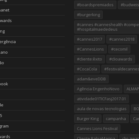
#boardspremiados
#budweis
nanet
#burgerking
Awards
#cannes #canneshealth #compe
#hospitalmaededeus
ing
#cannes2017
#cannes2018
ergência
#CannesLions
#cecomil
iano
#cliente:êxito
#clioawards
ão
#CocaCola
#festivaldecanne
adam&eveDDB
book
Agência EngenhoNovo
ALMA
atividade01TICFasj2017.01
le
aula de novas tecnologias
B
5
Burger King
campanha
Ca
agram
Cannes Lions Festival
wards
Cliente BahiaMarina
clio awa