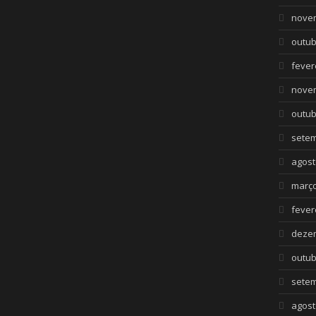
nove
outub
fever
nove
outub
setem
agost
março
fever
deze
outub
setem
agost