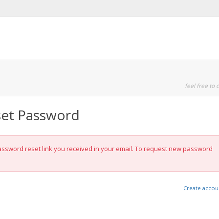
feel free to c
set Password
password reset link you received in your email. To request new password
Create accou