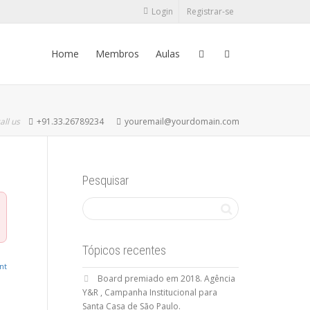
Login
Registrar-se
Home
Membros
Aulas
all us
+91.33.26789234
youremail@yourdomain.com
Pesquisar
Tópicos recentes
nt
Board premiado em 2018. Agência
Y&R , Campanha Institucional para
Santa Casa de São Paulo.