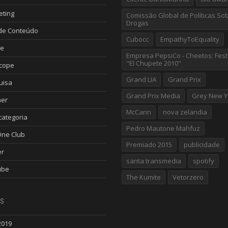
eting
Comissão Global de Políticas So
Drogas
de Conteúdo
Cubocc
EmpathyToEquality
le
Empresa PepsiCo - Cheetos; Fest
"El Chupete 2010"
scope
Grand LIA
Grand Prix
uisa
Grand Prix Media
Grey New Y
ner
McCann
nova zelandia
ategoria
Pedro Mautone Mahfuz
One Club
Premiado 2015
publicidade
er
santa transmedia
spotify
ube
The Kumite
Vetorzero
s
2019