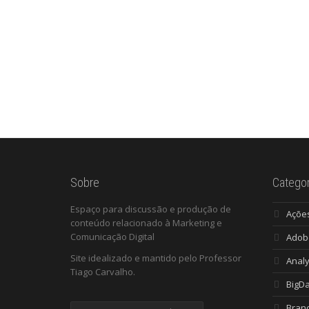
Sobre
Categor
Espaço para discussão e produção de
Açõe
conteúdo relacionado à Marketing e
Comunicação Digital
Adob
Site idealizado e mantido pelo Professor
Analy
Tiago Carvalho.
BigD
Bran