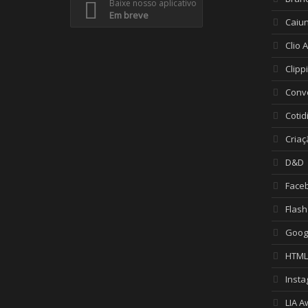
Baixe nosso aplicativo
Em breve
Caiu
Clio 
Clipp
Conv
Cotid
Criaç
D&D
Face
Flash
Goog
HTML
Inst
LIA A