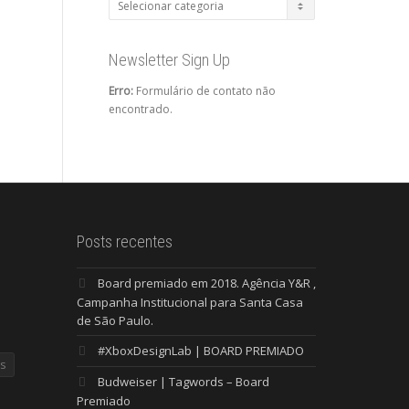
Categorias
Newsletter Sign Up
Erro:
Formulário de contato não
encontrado.
Posts recentes
Board premiado em 2018. Agência Y&R ,
Campanha Institucional para Santa Casa
de São Paulo.
#XboxDesignLab | BOARD PREMIADO
s
Budweiser | Tagwords – Board
Premiado