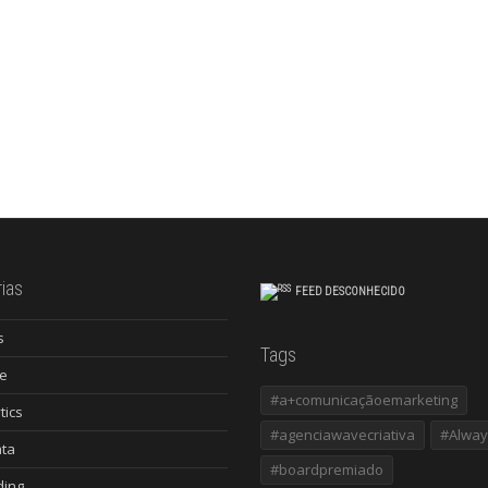
ias
FEED DESCONHECIDO
s
Tags
e
#a+comunicaçãoemarketing
tics
#agenciawavecriativa
#Alway
ata
#boardpremiado
ding