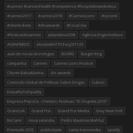
#cannes #canneshealth #competence #hospitalmaededeus
#cannes2017
#cannes2018
#CannesLions
#cecomil
#cliente:êxito
#clioawards
#CocaCola
#festivaldecannes
adam&eveDDB
Agência EngenhoNovo
ALMAPBBDO
atividade01TICFasj2017.01
aula de novas tecnologias
BOARD
Burger King
campanha
Cannes
Cannes Lions Festival
Cliente BahiaMarina
clio awards
Comissão Global de Políticas Sobre Drogas
Cubocc
EmpathyToEquality
Empresa PepsiCo - Cheetos; Festivais "El Chupete 2010"
Grand LIA
Grand Prix
Grand Prix Media
Grey New York
McCann
nova zelandia
Pedro Mautone Mahfuz
Premiado 2015
publicidade
santa transmedia
spotify