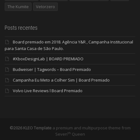
The Kumite
Vetorzero
Posts recentes
Board premiado em 2018. Agência Y&R , Campanha Institucional
para Santa Casa de São Paulo.
#XboxDesignLab | BOARD PREMIADO
Budweiser | Tagwords – Board Premiado
Campanha Eu Meto a Colher Sim | Board Premiado
Volvo Live Reviews l Board Premiado
©2026 KLEO Template
a premium and multipurpose theme from
th
Seven
Queen