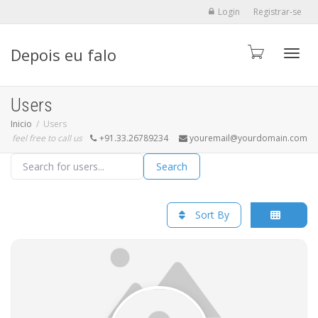
Login
Registrar-se
Depois eu falo
Alter
Users
Inicio
Users
feel free to call us
+91.33.26789234
youremail@yourdomain.com
Search for users...
Search for users...
Search
Sort By