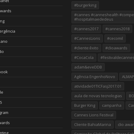
nanet
#burgerking
Awards
#cannes #canneshealth #compe
#hospitalmaededeus
ing
#cannes2017
#cannes2018
ergência
#CannesLions
#cecomil
iano
#cliente:êxito
#clioawards
ão
#CocaCola
#festivaldecanne
adam&eveDDB
book
Agência EngenhoNovo
ALMA
atividade01TICFasj2017.01
le
aula de novas tecnologias
B
5
Burger King
campanha
Ca
agram
Cannes Lions Festival
wards
Cliente BahiaMarina
clio awa
eting