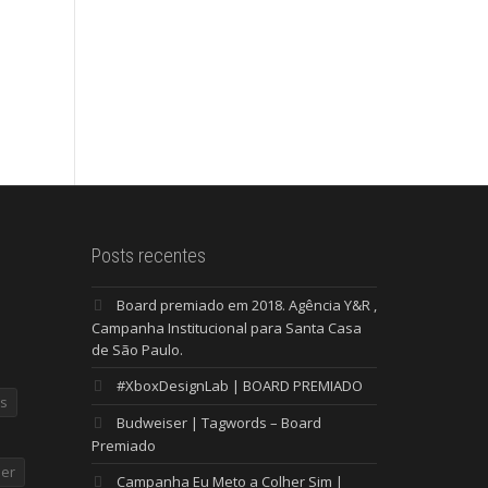
Posts recentes
Board premiado em 2018. Agência Y&R ,
Campanha Institucional para Santa Casa
de São Paulo.
#XboxDesignLab | BOARD PREMIADO
s
Budweiser | Tagwords – Board
Premiado
er
Campanha Eu Meto a Colher Sim |