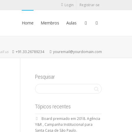
Login
Registrar-se
Home
Membros
Aulas
all us
+91.33.26789234
youremail@yourdomain.com
Pesquisar
Tópicos recentes
Board premiado em 2018. Agência
Y&R , Campanha Institucional para
Santa Casa de São Paulo.