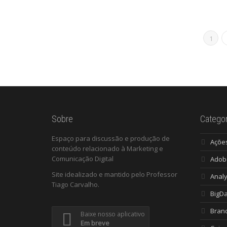
1
Sobre
Categor
Espaço para discussão e produção de
Açõe
conteúdo relacionado à Marketing e
Comunicação Digital
Adob
Site idealizado e mantido pelo Professor
Analy
Tiago Carvalho.
BigD
Bran
Baixe nosso aplicativo
Em breve