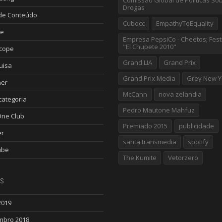
Comissão Global de Políticas So
Drogas
de Conteúdo
Cubocc
EmpathyToEquality
le
Empresa PepsiCo - Cheetos; Fest
"El Chupete 2010"
scope
Grand LIA
Grand Prix
uisa
Grand Prix Media
Grey New Y
ner
McCann
nova zelandia
ategoria
Pedro Mautone Mahfuz
One Club
Premiado 2015
publicidade
er
santa transmedia
spotify
ube
The Kumite
Vetorzero
s
2019
mbro 2018