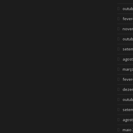
outub
fever
nove
outub
setem
agost
março
fever
deze
outub
setem
agost
maio 