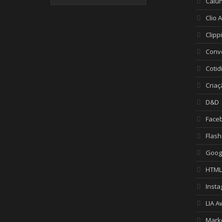
Caiu
Clio 
Clipp
Conv
Cotid
Criaç
D&D
Face
Flash
Goog
HTML
Inst
LIA A
Mark