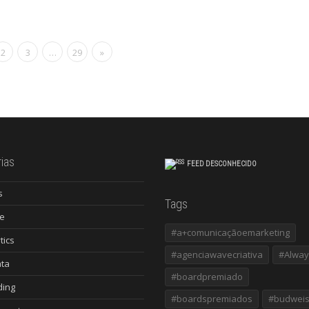
2
3
…
29
»
ias
FEED DESCONHECIDO
s
Tags
e
#a+comunicaçãoemarketing
tics
#agenciawavecriativa
#Alway
ata
#boardpremiado
ding
#boardspremiados
#budweis