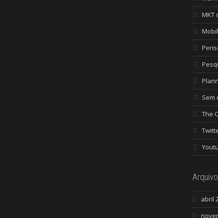
MKT 
Mobi
Peri
Pesq
Plan
Sem c
The 
Twitt
Yout
Arquivo
abril 
nove