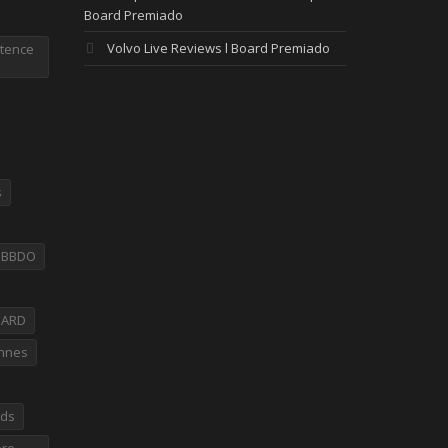
Board Premiado
Volvo Live Reviews l Board Premiado
tence
s
PBBDO
OARD
nnes
rds