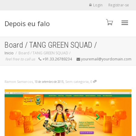
Login
Registrar-se
Depois eu falo
Alter
Board / TANG GREEN SQUAD /
Inicio
Board / TANG GREEN SQUAD /
feel free to call us
+91.33.26789234
youremail@yourdomain.com
,
,
,
Ramon Samarcos
Sem categoria
0
10 de setembro de 2015