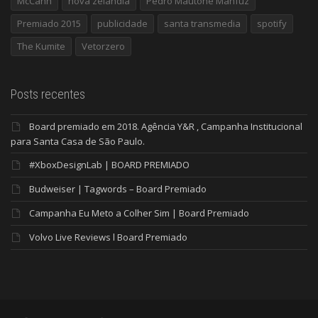
McCann
nova zelandia
Pedro Mautone Mahfuz
Premiado 2015
publicidade
santa transmedia
spotify
The Kumite
Vetorzero
Posts recentes
Board premiado em 2018. Agência Y&R , Campanha Institucional
para Santa Casa de São Paulo.
#XboxDesignLab | BOARD PREMIADO
Budweiser | Tagwords – Board Premiado
Campanha Eu Meto a Colher Sim | Board Premiado
Volvo Live Reviews l Board Premiado