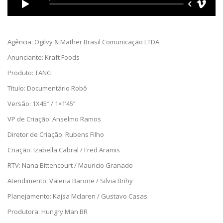
Agência: Ogilvy & Mather Brasil Comunicação LTDA
Anunciante: Kraft Foods
Produto: TANG
Título: Documentário Robô
Versão: 1X45″ / 1×1’45”
VP de Criação: Anselmo Ramos
Diretor de Criação: Rubens Filho
Criação: Izabella Cabral / Fred Aramis
RTV: Nana Bittencourt / Mauricio Granado
Atendimento: Valeria Barone / Silvia Brihy
Planejamento: Kajsa Mclaren / Gustavo Casas
Produtora: Hungry Man BR