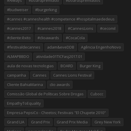
#Always
#boardpremiado
#boardspremiados
#budweiser
#burgerking
#cannes #canneshealth #competence #hospitalmaededeus
#cannes2017
#cannes2018
#CannesLions
#cecomil
#cliente:êxito
#clioawards
#CocaCola
#festivaldecannes
adam&eveDDB
Agência EngenhoNovo
ALMAPBBDO
atividade01TICFasj2017.01
aula de novas tecnologias
BOARD
Burger King
campanha
Cannes
Cannes Lions Festival
Cliente BahiaMarina
clio awards
Comissão Global de Políticas Sobre Drogas
Cubocc
EmpathyToEquality
Empresa PepsiCo - Cheetos; Festivais "El Chupete 2010"
Grand LIA
Grand Prix
Grand Prix Media
Grey New York