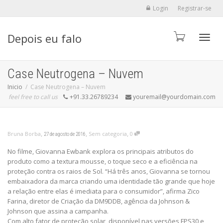
Login
Registrar-se
Depois eu falo
Alter
Case Neutrogena – Nuvem
Inicio
Case Neutrogena – Nuvem
feel free to call us
+91.33.26789234
youremail@yourdomain.com
,
,
,
Bruna Borba
Sem categoria
0
27 de agosto de 2016
No filme, Giovanna Ewbank explora os principais atributos do
produto como a textura mousse, o toque seco e a eficiência na
proteção contra os raios de Sol. “Há três anos, Giovanna se tornou
embaixadora da marca criando uma identidade tão grande que hoje
a relação entre elas é imediata para o consumidor”, afirma Zico
Farina, diretor de Criação da DM9DDB, agência da Johnson &
Johnson que assina a campanha.
Com alto fator de proteção solar, disponível nas versões FPS30 e