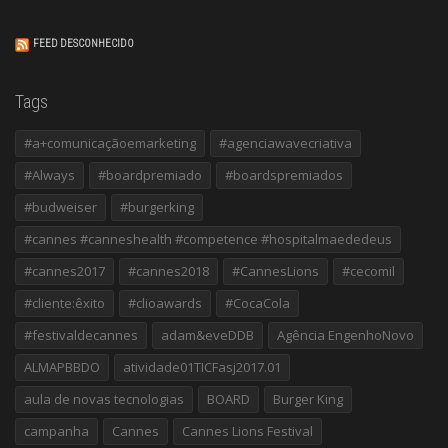
FEED DESCONHECIDO
Tags
#a+comunicaçãoemarketing
#agenciawavecriativa
#Always
#boardpremiado
#boardspremiados
#budweiser
#burgerking
#cannes #canneshealth #competence #hospitalmaededeus
#cannes2017
#cannes2018
#CannesLions
#cecomil
#cliente:êxito
#clioawards
#CocaCola
#festivaldecannes
adam&eveDDB
Agência EngenhoNovo
ALMAPBBDO
atividade01TICFasj2017.01
aula de novas tecnologias
BOARD
Burger King
campanha
Cannes
Cannes Lions Festival