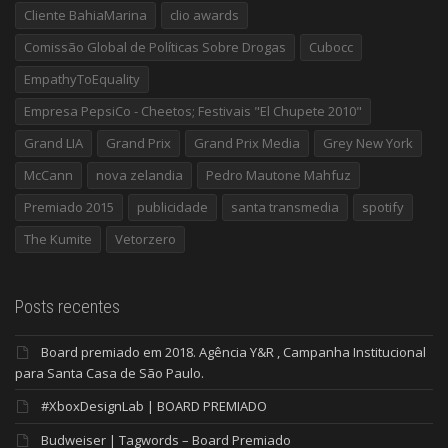
Cliente BahiaMarina
clio awards
Comissão Global de Políticas Sobre Drogas
Cubocc
EmpathyToEquality
Empresa PepsiCo - Cheetos; Festivais "El Chupete 2010"
Grand LIA
Grand Prix
Grand Prix Media
Grey New York
McCann
nova zelandia
Pedro Mautone Mahfuz
Premiado 2015
publicidade
santa transmedia
spotify
The Kumite
Vetorzero
Posts recentes
Board premiado em 2018. Agência Y&R , Campanha Institucional
para Santa Casa de São Paulo.
#XboxDesignLab | BOARD PREMIADO
Budweiser | Tagwords – Board Premiado