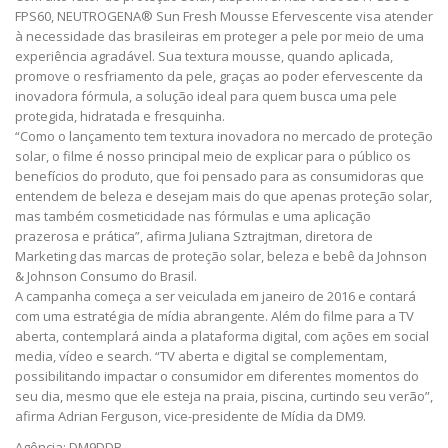
FPS60, NEUTROGENA® Sun Fresh Mousse Efervescente visa atender
à necessidade das brasileiras em proteger a pele por meio de uma
experiência agradável. Sua textura mousse, quando aplicada,
promove o resfriamento da pele, graças ao poder efervescente da
inovadora fórmula, a solução ideal para quem busca uma pele
protegida, hidratada e fresquinha.
“Como o lançamento tem textura inovadora no mercado de proteção
solar, o filme é nosso principal meio de explicar para o público os
benefícios do produto, que foi pensado para as consumidoras que
entendem de beleza e desejam mais do que apenas proteção solar,
mas também cosmeticidade nas fórmulas e uma aplicação
prazerosa e prática”, afirma Juliana Sztrajtman, diretora de
Marketing das marcas de proteção solar, beleza e bebê da Johnson
& Johnson Consumo do Brasil.
A campanha começa a ser veiculada em janeiro de 2016 e contará
com uma estratégia de mídia abrangente. Além do filme para a TV
aberta, contemplará ainda a plataforma digital, com ações em social
media, vídeo e search. “TV aberta e digital se complementam,
possibilitando impactar o consumidor em diferentes momentos do
seu dia, mesmo que ele esteja na praia, piscina, curtindo seu verão”,
afirma Adrian Ferguson, vice-presidente de Mídia da DM9.
Agência: DM9DDB