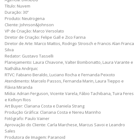
Título: Nuvem
Duração: 30”
Produto: Neutrogena
Cliente: Johnson&Johnson
VP de Criação: Marco Versolato
Diretor de Criação: Felipe Gall e Zico Farina
Diretor de Arte: Marco Mattos, Rodrigo Stroisch e Francis Alan Franca
Silva
Redator: Gustavo Tasselli
Planejamento: Laura Chiavone, Valter Bombonatto, Laura Varante e
Nathália Andrijuic
RTVC: Fabiano Beraldo, Luciano Rocha e Fernanda Peixoto
Atendimento: Marcelo Passos, Fernanda Marin, Laura Tieppo e
Flávia Miranda
Mídia: Adrian Ferguson, Vicente Varela, Fábio Tachibana, Tuira Feres
e Kellvyn Rios
Art Buyer: Clariana Costa e Daniela Strang
Produção Gráfica: Clariana Costa e Nereu Marinho
Fotógrafo: Paulo Vainer
Aprovação do Cliente: Carla Marchese, Marcus Savoi e Leandro
Sales
Produtora de Imagem: Paranoid