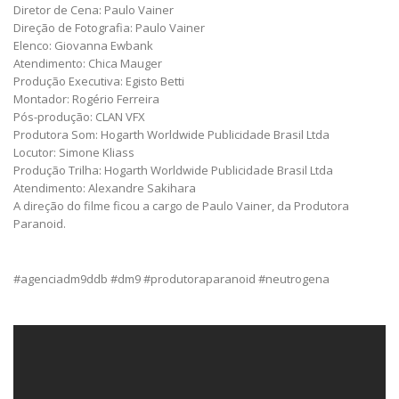
Diretor de Cena: Paulo Vainer
Direção de Fotografia: Paulo Vainer
Elenco: Giovanna Ewbank
Atendimento: Chica Mauger
Produção Executiva: Egisto Betti
Montador: Rogério Ferreira
Pós-produção: CLAN VFX
Produtora Som: Hogarth Worldwide Publicidade Brasil Ltda
Locutor: Simone Kliass
Produção Trilha: Hogarth Worldwide Publicidade Brasil Ltda
Atendimento: Alexandre Sakihara
A direção do filme ficou a cargo de Paulo Vainer, da Produtora
Paranoid.
#agenciadm9ddb #dm9 #produtoraparanoid #neutrogena