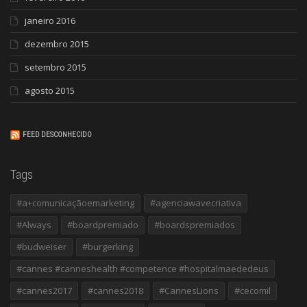
janeiro 2016
dezembro 2015
setembro 2015
agosto 2015
FEED DESCONHECIDO
Tags
#a+comunicaçãoemarketing
#agenciawavecriativa
#Always
#boardpremiado
#boardspremiados
#budweiser
#burgerking
#cannes #canneshealth #competence #hospitalmaededeus
#cannes2017
#cannes2018
#CannesLions
#cecomil