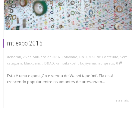
mt expo 2015
,
,
deborah
25 de outubro de 2016
Cotidiano
,
D&D
,
MKT de Conteúdo
,
Sem
,
categoria
,
blackpencil
,
D&AD
,
kamoikakoshi
,
kojiiyama
,
lapispreto
0
Esta é uma exposição e venda de Washi tape ‘mt’. Ela está
crescendo popular entre os amantes de artesanato...
leia mais