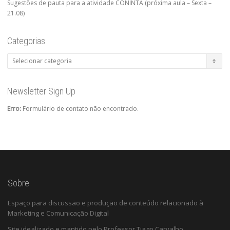
Sugestões de pauta para a atividade CONINTA (próxima aula – Sexta –
21.08)
Categorias
Categorias
Newsletter Sign Up
Erro:
Formulário de contato não encontrado.
Sobre
Espaço para discussão e produção de conteúdo relacionado à
Marketing e Comunicação Digital
Site idealizado e mantido pelo Professor Tiago Carvalho.