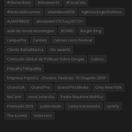
#cliente:êxito
#clioawards
#CocaCola
#festivaldecannes
adam&eveDDB
Agência EngenhoNovo
ALMAPBBDO
atividade01TICFasj2017.01
aula de novas tecnologias
BOARD
Burger King
campanha
Cannes
Cannes Lions Festival
Cliente BahiaMarina
clio awards
Comissão Global de Políticas Sobre Drogas
Cubocc
EmpathyToEquality
Empresa PepsiCo - Cheetos; Festivais "El Chupete 2010"
Grand LIA
Grand Prix
Grand Prix Media
Grey New York
McCann
nova zelandia
Pedro Mautone Mahfuz
Premiado 2015
publicidade
santa transmedia
spotify
The Kumite
Vetorzero