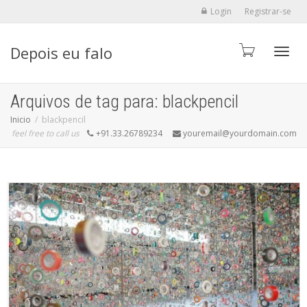
Login
Registrar-se
Depois eu falo
Alter
Arquivos de tag para: blackpencil
Inicio
blackpencil
feel free to call us
+91.33.26789234
youremail@yourdomain.com