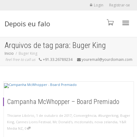
Login
Registrar-se
Depois eu falo
Alter
Arquivos de tag para: Buger King
Inicio
Buger King
feel free to call us
+91.33.26789234
youremail@yourdomain.com
Campanha McWhopper – Board Premiado
,
,
Thiciane Libório
1 de outubro de 2017
Convergência
,
#burgerking
,
Buger
King
,
Cannes Lions Festival
,
Mc Donald's
,
mcdonalds
,
nova zelandia
,
Y&R
,
Media NZ
0