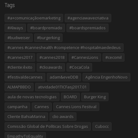
Tags
#a+comunicaçãoemarketing
#agenciawavecriativa
#Always
#boardpremiado
#boardspremiados
#budweiser
#burgerking
#cannes #canneshealth #competence #hospitalmaededeus
#cannes2017
#cannes2018
#CannesLions
#cecomil
#cliente:êxito
#clioawards
#CocaCola
#festivaldecannes
adam&eveDDB
Agência EngenhoNovo
ALMAPBBDO
atividade01TICFasj2017.01
aula de novas tecnologias
BOARD
Burger King
campanha
Cannes
Cannes Lions Festival
Cliente BahiaMarina
clio awards
Comissão Global de Políticas Sobre Drogas
Cubocc
EmpathyToEquality