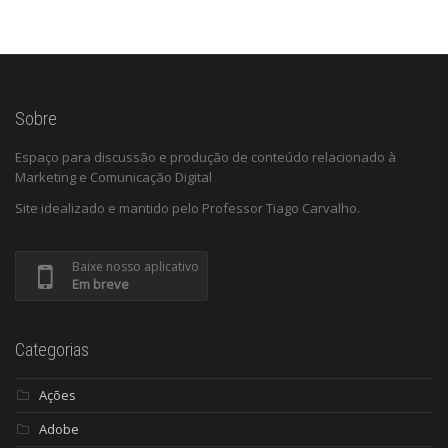
Sobre
Espaço para discussão e produção de conteúdo relacionado à
Marketing e Comunicação Digital
Site idealizado e mantido pelo Professor Tiago Carvalho.
Baixe nosso aplicativo
Em breve
Categorias
Ações
Adobe