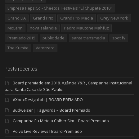
Empresa PepsiCo - Cheetos; Festivais "El Chupete 2010"
Grand LIA
Grand Prix
Grand Prix Media
Grey New York
McCann
nova zelandia
Pedro Mautone Mahfuz
Premiado 2015
publicidade
santa transmedia
spotify
The Kumite
Vetorzero
Posts recentes
Board premiado em 2018. Agência Y&R , Campanha Institucional
para Santa Casa de São Paulo.
#XboxDesignLab | BOARD PREMIADO
Budweiser | Tagwords – Board Premiado
Campanha Eu Meto a Colher Sim | Board Premiado
Volvo Live Reviews l Board Premiado