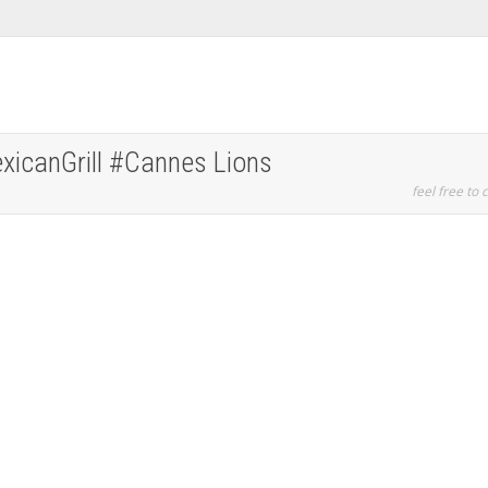
xicanGrill #Cannes Lions
feel free to c