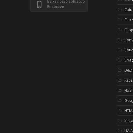
Baixe nosso aplicativo
Em breve
Caiu
Clio
Clip
Conv
Coti
Cria
D&D
Face
Flas
Goog
HTM
Inst
LIA 