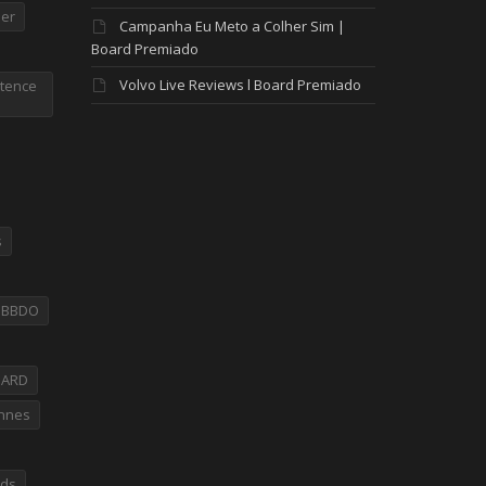
er
Campanha Eu Meto a Colher Sim |
Board Premiado
Volvo Live Reviews l Board Premiado
tence
s
PBBDO
OARD
nnes
rds