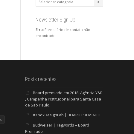
Categorias
Newsletter Sign Up
Erro:
Formulário de contato não
encontrado.
Posts recentes
Board premiado em 2018. Agência Y&R
, Campanha Institucional para Santa Casa
de São Paulo.
#XboxDesignLab | BOARD PREMIADO
s
Budweiser | Tagwords – Board
Premiado