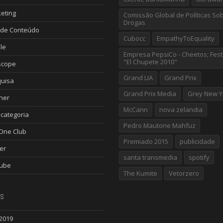
eting
Comissão Global de Políticas So
Drogas
de Conteúdo
Cubocc
EmpathyToEquality
le
Empresa PepsiCo - Cheetos; Fest
"El Chupete 2010"
scope
Grand LIA
Grand Prix
uisa
Grand Prix Media
Grey New Y
ner
McCann
nova zelandia
categoria
Pedro Mautone Mahfuz
One Club
Premiado 2015
publicidade
er
santa transmedia
spotify
ube
The Kumite
Vetorzero
s
 2019