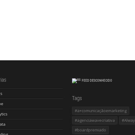
ias
FEED DESCONHECIDO
es
Tags
be
#a+comunicaçãoemarketing
ytics
#agenciawavecriativa
#Alway
ata
#boardpremiado
ding