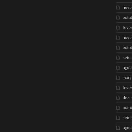
nove
outu
fever
nove
outu
sete
agos
març
fever
deze
outu
sete
agos