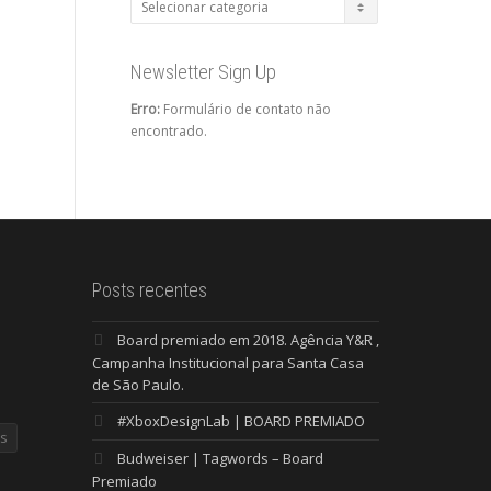
Categorias
Newsletter Sign Up
Erro:
Formulário de contato não
encontrado.
Posts recentes
Board premiado em 2018. Agência Y&R ,
Campanha Institucional para Santa Casa
de São Paulo.
#XboxDesignLab | BOARD PREMIADO
s
Budweiser | Tagwords – Board
Premiado