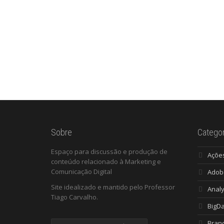
Sobre
Categor
Espaço para discussão e produção de
Açõe
conteúdo relacionado à Marketing e
Comunicação Digital
Adob
Site idealizado e mantido pelo Professor
Analy
Tiago Carvalho.
BigD
Bran