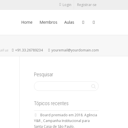
Login
Registrar-se
Home
Membros
Aulas
all us
+91.33.26789234
youremail@yourdomain.com
Pesquisar
Tópicos recentes
Board premiado em 2018. Agência
Y&R , Campanha Institucional para
Santa Casa de São Paulo.