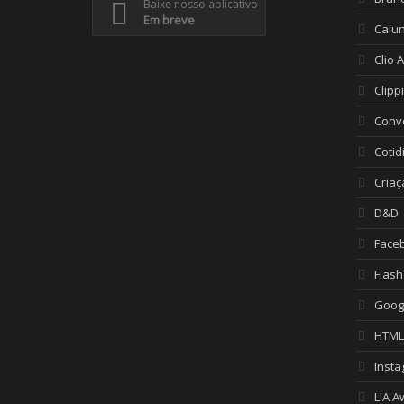
Baixe nosso aplicativo
Em breve
Caiu
Clio 
Clipp
Conv
Cotid
Criaç
D&D
Face
Flash
Goog
HTML
Inst
LIA A