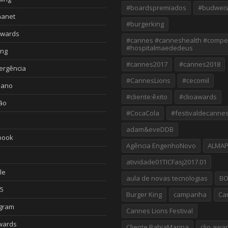
#boardspremiados
#budweis
nanet
#burgerking
Awards
#cannes #canneshealth #compe
#hospitalmaededeus
ing
#cannes2017
#cannes2018
ergência
#CannesLions
#cecomil
iano
#cliente:êxito
#clioawards
ão
#CocaCola
#festivaldecanne
adam&eveDDB
book
Agência EngenhoNovo
ALMA
atividade01TICFasj2017.01
le
aula de novas tecnologias
B
5
Burger King
campanha
Ca
agram
Cannes Lions Festival
wards
Cliente BahiaMarina
clio awa