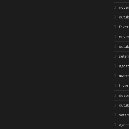
nove
outub
fever
nove
outub
setem
agost
março
fever
deze
outub
setem
agost