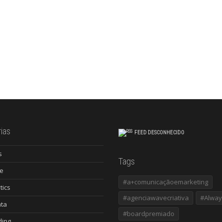
ias
FEED DESCONHECIDO
s
Tags
e
#a+comunicaçãoemarketing
tics
#agenciawavecriativa
#Alway
ata
#boardpremiado
ding