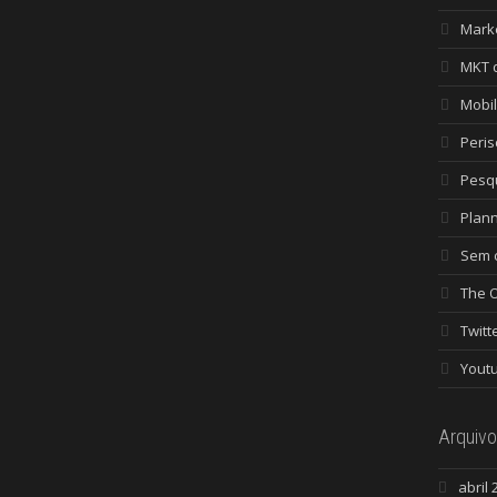
Mark
MKT 
Mobi
Peri
Pesq
Plan
Sem c
The 
Twitt
Yout
Arquivo
abril 