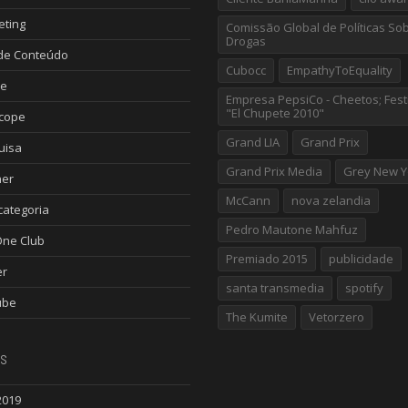
eting
Comissão Global de Políticas So
Drogas
de Conteúdo
Cubocc
EmpathyToEquality
le
Empresa PepsiCo - Cheetos; Fest
"El Chupete 2010"
scope
Grand LIA
Grand Prix
uisa
Grand Prix Media
Grey New Y
ner
McCann
nova zelandia
ategoria
Pedro Mautone Mahfuz
One Club
Premiado 2015
publicidade
er
santa transmedia
spotify
ube
The Kumite
Vetorzero
s
2019