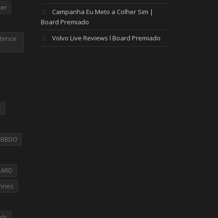
er
Campanha Eu Meto a Colher Sim |
Board Premiado
Volvo Live Reviews l Board Premiado
tence
s
PBBDO
OARD
nnes
rds