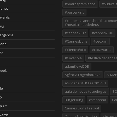
#boardspremiados
#budweis
nanet
#burgerking
Awards
#cannes #canneshealth #compe
#hospitalmaededeus
ing
#cannes2017
#cannes2018
ergência
#CannesLions
#cecomil
iano
#cliente:êxito
#clioawards
ão
#CocaCola
#festivaldecanne
adam&eveDDB
book
Agência EngenhoNovo
ALMA
atividade01TICFasj2017.01
le
aula de novas tecnologias
B
5
Burger King
campanha
Ca
agram
Cannes Lions Festival
wards
Cliente BahiaMarina
clio awa