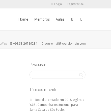
Login
Registrar-se
Home
Membros
Aulas
all us
+91.33.26789234
youremail@yourdomain.com
Pesquisar
Tópicos recentes
Board premiado em 2018. Agência
Y&R , Campanha Institucional para
Santa Casa de São Paulo.