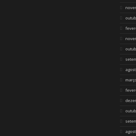
nove
outub
fever
nove
outub
setem
agost
março
fever
deze
outub
setem
agost