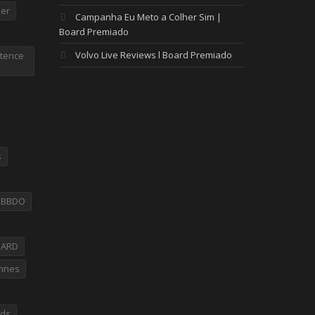
er
Campanha Eu Meto a Colher Sim |
Board Premiado
Volvo Live Reviews l Board Premiado
tence
s
PBBDO
OARD
nnes
rds