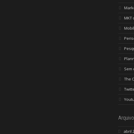
Mark
MKT 
Mobi
Peri
Pesq
Plan
Sem c
The 
Twitt
Yout
Arquivo
abril 