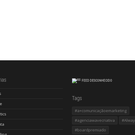
ias
FEED DESCONHECIDO
s
Tags
e
#a+comunicaçãoemarketing
tics
#agenciawavecriativa
#Alway
ata
#boardpremiado
ding