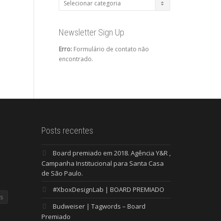
Categorias
Newsletter Sign Up
Erro:
Formulário de contato não
encontrado.
Posts recentes
Board premiado em 2018. Agência Y&R ,
Campanha Institucional para Santa Casa
de São Paulo.
#XboxDesignLab | BOARD PREMIADO
s
Budweiser | Tagwords – Board
Premiado