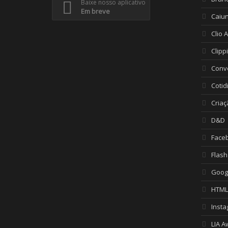
Baixe nosso aplicativo
Em breve
Caiu
Clio 
Clipp
Conv
Cotid
Criaç
D&D
Face
Flash
Goog
HTML
Inst
LIA A