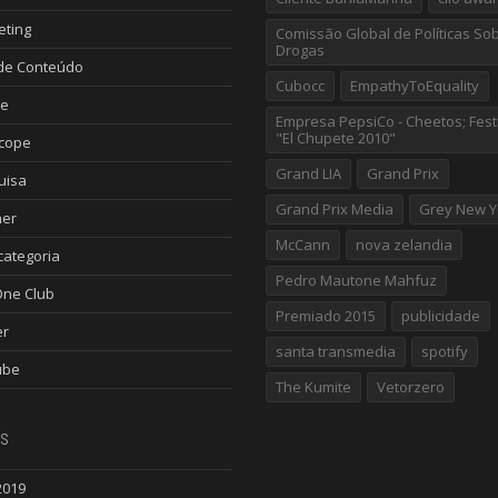
eting
Comissão Global de Políticas So
Drogas
de Conteúdo
Cubocc
EmpathyToEquality
le
Empresa PepsiCo - Cheetos; Fest
"El Chupete 2010"
scope
Grand LIA
Grand Prix
uisa
Grand Prix Media
Grey New Y
ner
McCann
nova zelandia
ategoria
Pedro Mautone Mahfuz
One Club
Premiado 2015
publicidade
er
santa transmedia
spotify
ube
The Kumite
Vetorzero
s
2019