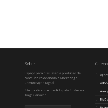
Sobre
Categor
Espaço para discussão e produção de
Açõe
conteúdo relacionado à Marketing e
Comunicação Digital
Adob
Site idealizado e mantido pelo Professor
Analy
Tiago Carvalho.
BigD
Bran