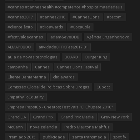
#cannes #canneshealth #competence #hospitalmaededeus
#cannes2017
#cannes2018
#CannesLions
#cecomil
#cliente:êxito
#clioawards
#CocaCola
#festivaldecannes
adam&eveDDB
Agência EngenhoNovo
ALMAPBBDO
atividade01TICFasj2017.01
aula de novas tecnologias
BOARD
Burger King
campanha
Cannes
Cannes Lions Festival
Cliente BahiaMarina
clio awards
Comissão Global de Políticas Sobre Drogas
Cubocc
EmpathyToEquality
Empresa PepsiCo - Cheetos; Festivais "El Chupete 2010"
Grand LIA
Grand Prix
Grand Prix Media
Grey New York
McCann
nova zelandia
Pedro Mautone Mahfuz
Premiado 2015
publicidade
santa transmedia
spotify