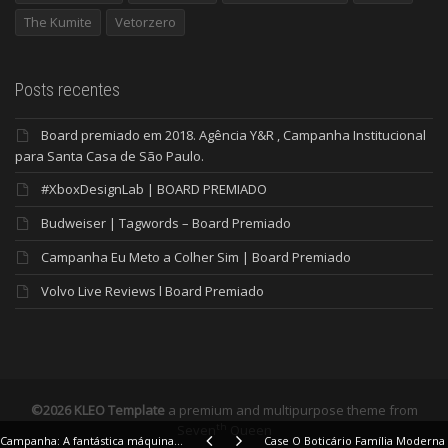
The Kumite
Vetorzero
Posts recentes
Board premiado em 2018. Agência Y&R , Campanha Institucional
para Santa Casa de São Paulo.
#XboxDesignLab | BOARD PREMIADO
Budweiser | Tagwords – Board Premiado
Campanha Eu Meto a Colher Sim | Board Premiado
Volvo Live Reviews l Board Premiado
©2026 KLEO Template
a premium and multipurpose theme from
th
Seven
Queen
Campanha: A fantástica máquina resolvedora de problemas AACD
Case O Boticário Família Moderna