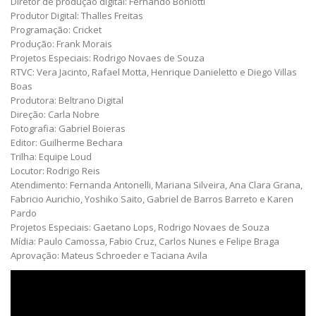
Diretor de produção digital: Fernando Boniotti
Produtor Digital: Thalles Freitas
Programação: Cricket
Produção: Frank Morais
Projetos Especiais: Rodrigo Novaes de Souza
RTVC: Vera Jacinto, Rafael Motta, Henrique Danieletto e Diego Villas
Boas
Produtora: Beltrano Digital
Direção: Carla Nobre
Fotografia: Gabriel Boieras
Editor: Guilherme Bechara
Trilha: Equipe Loud
Locutor: Rodrigo Reis
Atendimento: Fernanda Antonelli, Mariana Silveira, Ana Clara Grana,
Fabricio Aurichio, Yoshiko Saito, Gabriel de Barros Barreto e Karen
Pardo
Projetos Especiais: Gaetano Lops, Rodrigo Novaes de Souza
Mídia: Paulo Camossa, Fabio Cruz, Carlos Nunes e Felipe Braga
Aprovação: Mateus Schroeder e Taciana Avila