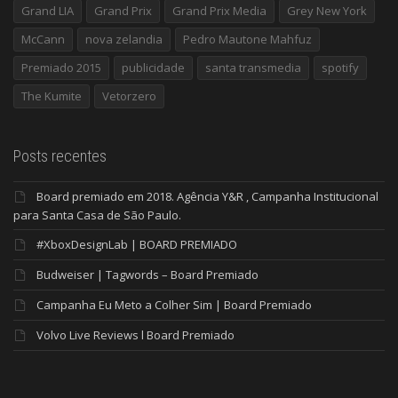
Grand LIA
Grand Prix
Grand Prix Media
Grey New York
McCann
nova zelandia
Pedro Mautone Mahfuz
Premiado 2015
publicidade
santa transmedia
spotify
The Kumite
Vetorzero
Posts recentes
Board premiado em 2018. Agência Y&R , Campanha Institucional
para Santa Casa de São Paulo.
#XboxDesignLab | BOARD PREMIADO
Budweiser | Tagwords – Board Premiado
Campanha Eu Meto a Colher Sim | Board Premiado
Volvo Live Reviews l Board Premiado