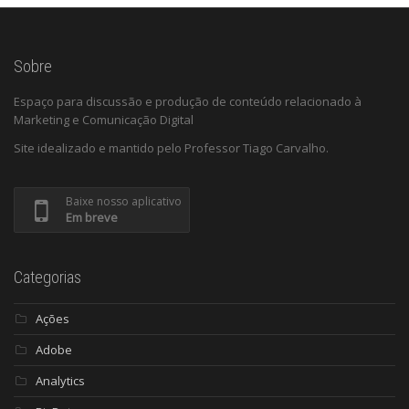
Sobre
Espaço para discussão e produção de conteúdo relacionado à
Marketing e Comunicação Digital
Site idealizado e mantido pelo Professor Tiago Carvalho.
Baixe nosso aplicativo
Em breve
Categorias
Ações
Adobe
Analytics