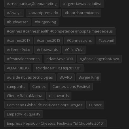
#a+comunicaçãoemarketing
#agenciawavecriativa
#Always
#boardpremiado
#boardspremiados
#budweiser
#burgerking
#cannes #canneshealth #competence #hospitalmaededeus
#cannes2017
#cannes2018
#CannesLions
#cecomil
#cliente:êxito
#clioawards
#CocaCola
#festivaldecannes
adam&eveDDB
Agência EngenhoNovo
ALMAPBBDO
atividade01TICFasj2017.01
aula de novas tecnologias
BOARD
Burger King
campanha
Cannes
Cannes Lions Festival
Cliente BahiaMarina
clio awards
Comissão Global de Políticas Sobre Drogas
Cubocc
EmpathyToEquality
Empresa PepsiCo - Cheetos; Festivais "El Chupete 2010"