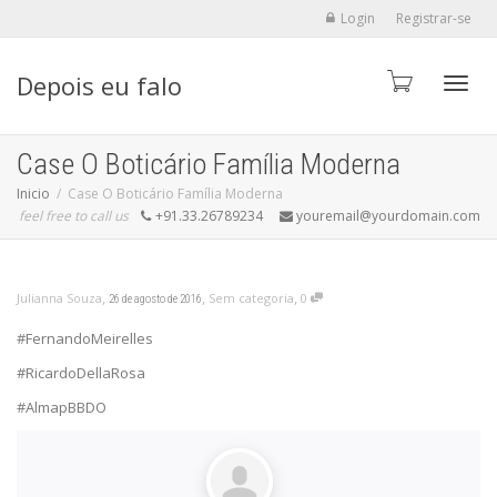
Login
Registrar-se
Depois eu falo
Alter
Case O Boticário Família Moderna
Inicio
Case O Boticário Família Moderna
feel free to call us
+91.33.26789234
youremail@yourdomain.com
,
,
,
Julianna Souza
Sem categoria
0
26 de agosto de 2016
#FernandoMeirelles
#RicardoDellaRosa
#AlmapBBDO