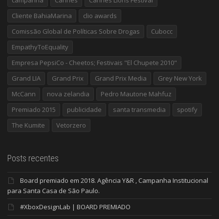
Cliente BahiaMarina
clio awards
Comissão Global de Políticas Sobre Drogas
Cubocc
EmpathyToEquality
Empresa PepsiCo - Cheetos; Festivais "El Chupete 2010"
Grand LIA
Grand Prix
Grand Prix Media
Grey New York
McCann
nova zelandia
Pedro Mautone Mahfuz
Premiado 2015
publicidade
santa transmedia
spotify
The Kumite
Vetorzero
Posts recentes
Board premiado em 2018. Agência Y&R , Campanha Institucional
para Santa Casa de São Paulo.
#XboxDesignLab | BOARD PREMIADO