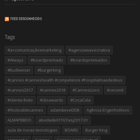
FEED DESCONHECIDO
Tags
#a+comunicaçãoemarketing
#agenciawavecriativa
#Always
#boardpremiado
#boardspremiados
#budweiser
#burgerking
#cannes #canneshealth #competence #hospitalmaededeus
#cannes2017
#cannes2018
#CannesLions
#cecomil
#cliente:êxito
#clioawards
#CocaCola
#festivaldecannes
adam&eveDDB
Agência EngenhoNovo
ALMAPBBDO
atividade01TICFasj2017.01
aula de novas tecnologias
BOARD
Burger King
campanha
Cannes
Cannes Lions Festival