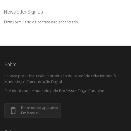
Newsletter Sign Up
Erro:
Formulário de contato não encontrado.
Sobre
Espaço para discussão e produção de conteúdo relacionado à
Marketing e Comunicação Digital
Site idealizado e mantido pelo Professor Tiago Carvalho.
Baixe nosso aplicativo
Em breve