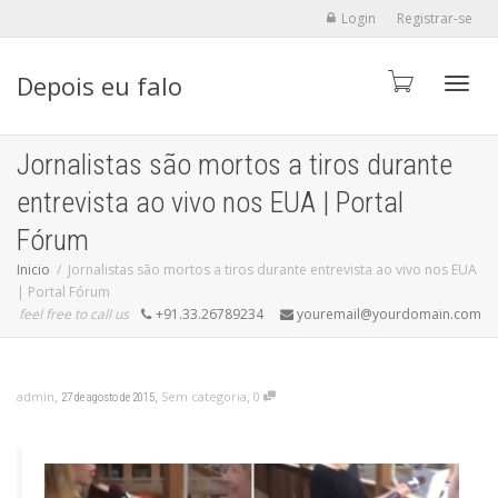
Login
Registrar-se
Depois eu falo
Alter
Jornalistas são mortos a tiros durante
entrevista ao vivo nos EUA | Portal
Fórum
Inicio
Jornalistas são mortos a tiros durante entrevista ao vivo nos EUA
| Portal Fórum
feel free to call us
+91.33.26789234
youremail@yourdomain.com
,
,
,
admin
Sem categoria
0
27 de agosto de 2015