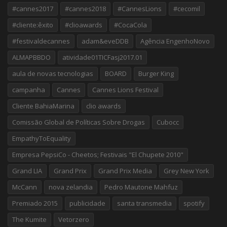
#cannes2017
#cannes2018
#CannesLions
#cecomil
#cliente:êxito
#clioawards
#CocaCola
#festivaldecannes
adam&eveDDB
Agência EngenhoNovo
ALMAPBBDO
atividade01TICFasj2017.01
aula de novas tecnologias
BOARD
Burger King
campanha
Cannes
Cannes Lions Festival
Cliente BahiaMarina
clio awards
Comissão Global de Políticas Sobre Drogas
Cubocc
EmpathyToEquality
Empresa PepsiCo - Cheetos; Festivais "El Chupete 2010"
Grand LIA
Grand Prix
Grand Prix Media
Grey New York
McCann
nova zelandia
Pedro Mautone Mahfuz
Premiado 2015
publicidade
santa transmedia
spotify
The Kumite
Vetorzero