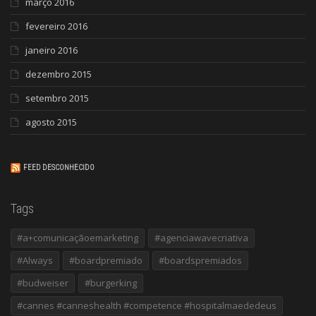
março 2016
fevereiro 2016
janeiro 2016
dezembro 2015
setembro 2015
agosto 2015
FEED DESCONHECIDO
Tags
#a+comunicaçãoemarketing
#agenciawavecriativa
#Always
#boardpremiado
#boardspremiados
#budweiser
#burgerking
#cannes #canneshealth #competence #hospitalmaededeus