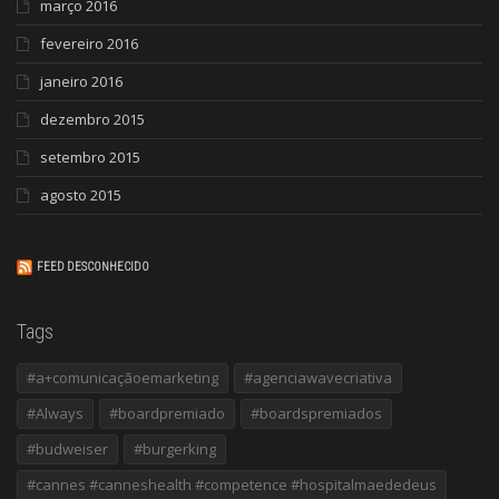
março 2016
fevereiro 2016
janeiro 2016
dezembro 2015
setembro 2015
agosto 2015
FEED DESCONHECIDO
Tags
#a+comunicaçãoemarketing
#agenciawavecriativa
#Always
#boardpremiado
#boardspremiados
#budweiser
#burgerking
#cannes #canneshealth #competence #hospitalmaededeus