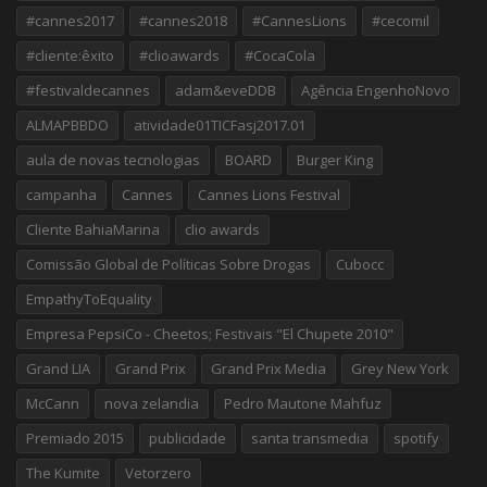
#cannes2017
#cannes2018
#CannesLions
#cecomil
#cliente:êxito
#clioawards
#CocaCola
#festivaldecannes
adam&eveDDB
Agência EngenhoNovo
ALMAPBBDO
atividade01TICFasj2017.01
aula de novas tecnologias
BOARD
Burger King
campanha
Cannes
Cannes Lions Festival
Cliente BahiaMarina
clio awards
Comissão Global de Políticas Sobre Drogas
Cubocc
EmpathyToEquality
Empresa PepsiCo - Cheetos; Festivais "El Chupete 2010"
Grand LIA
Grand Prix
Grand Prix Media
Grey New York
McCann
nova zelandia
Pedro Mautone Mahfuz
Premiado 2015
publicidade
santa transmedia
spotify
The Kumite
Vetorzero