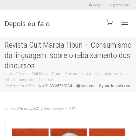
Login
Registrar-se
Depois eu falo
Alter
Revista Cult Marcia Tiburi – Consumismo
da linguagem: sobre o rebaixamento dos
discursos
Inicio
Revista Cult Marcia Tiburi – Consumismo da linguagem: sobre o
rebaixamento dos discursos
feel free to call us
+91.33.26789234
youremail@yourdomain.com
,
,
,
admin
Sem categoria
0
27 de agosto de 2015