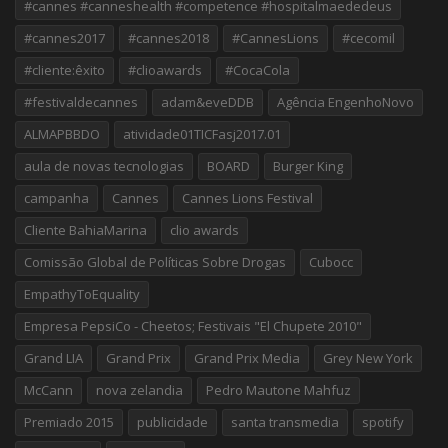
#cannes #canneshealth #competence #hospitalmaededeus
#cannes2017
#cannes2018
#CannesLions
#cecomil
#cliente:êxito
#clioawards
#CocaCola
#festivaldecannes
adam&eveDDB
Agência EngenhoNovo
ALMAPBBDO
atividade01TICFasj2017.01
aula de novas tecnologias
BOARD
Burger King
campanha
Cannes
Cannes Lions Festival
Cliente BahiaMarina
clio awards
Comissão Global de Políticas Sobre Drogas
Cubocc
EmpathyToEquality
Empresa PepsiCo - Cheetos; Festivais "El Chupete 2010"
Grand LIA
Grand Prix
Grand Prix Media
Grey New York
McCann
nova zelandia
Pedro Mautone Mahfuz
Premiado 2015
publicidade
santa transmedia
spotify