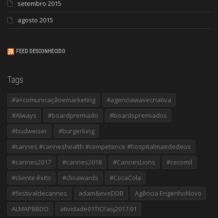
setembro 2015
agosto 2015
FEED DESCONHECIDO
Tags
#a+comunicaçãoemarketing
#agenciawavecriativa
#Always
#boardpremiado
#boardspremiados
#budweiser
#burgerking
#cannes #canneshealth #competence #hospitalmaededeus
#cannes2017
#cannes2018
#CannesLions
#cecomil
#cliente:êxito
#clioawards
#CocaCola
#festivaldecannes
adam&eveDDB
Agência EngenhoNovo
ALMAPBBDO
atividade01TICFasj2017.01