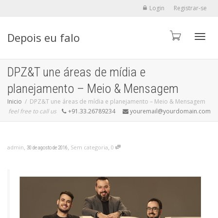
Login
Registrar-se
Depois eu falo
Alter
DPZ&T une áreas de mídia e
planejamento – Meio & Mensagem
Inicio
DPZ&T une áreas de mídia e planejamento – Meio & Mensagem
feel free to call us
+91.33.26789234
youremail@yourdomain.com
,
,
,
admin
Sem categoria
0
30 de agosto de 2016