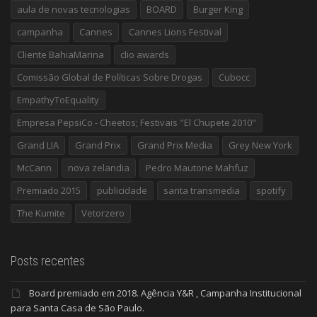
aula de novas tecnologias
BOARD
Burger King
campanha
Cannes
Cannes Lions Festival
Cliente BahiaMarina
clio awards
Comissão Global de Políticas Sobre Drogas
Cubocc
EmpathyToEquality
Empresa PepsiCo - Cheetos; Festivais "El Chupete 2010"
Grand LIA
Grand Prix
Grand Prix Media
Grey New York
McCann
nova zelandia
Pedro Mautone Mahfuz
Premiado 2015
publicidade
santa transmedia
spotify
The Kumite
Vetorzero
Posts recentes
Board premiado em 2018. Agência Y&R , Campanha Institucional
para Santa Casa de São Paulo.