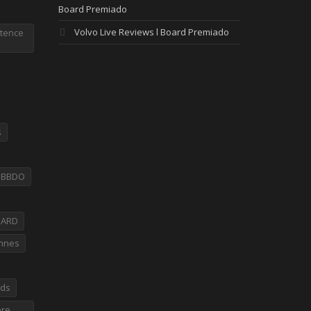
Board Premiado
Volvo Live Reviews l Board Premiado
tence
s
PBBDO
OARD
nnes
rds
bre