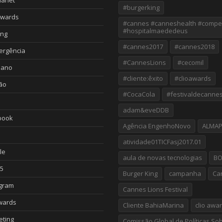
#burgerking
Awards
#cannes #canneshealth #compe
#hospitalmaededeus
ing
#cannes2017
#cannes2018
ergência
#CannesLions
#cecomil
iano
#cliente:êxito
#clioawards
ão
#CocaCola
#festivaldecanne
adam&eveDDB
book
Agência EngenhoNovo
ALMA
atividade01TICFasj2017.01
le
aula de novas tecnologias
B
5
Burger King
campanha
Ca
agram
Cannes Lions Festival
wards
Cliente BahiaMarina
clio awa
eting
Comissão Global de Políticas So