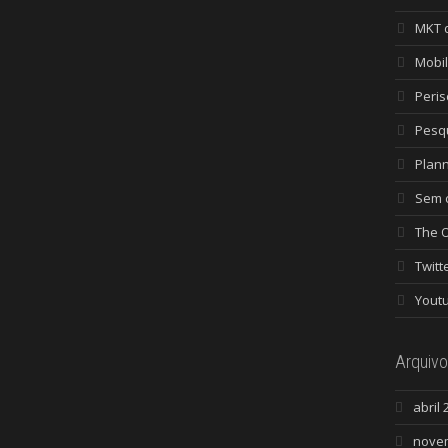
MKT 
Mobi
Peri
Pesq
Plan
Sem c
The 
Twitt
Yout
Arquivo
abril 
nove