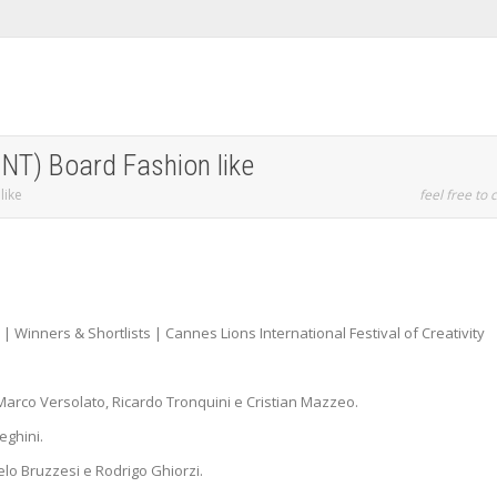
INT) Board Fashion like
like
feel free to c
 Winners & Shortlists | Cannes Lions International Festival of Creativity
Marco Versolato, Ricardo Tronquini e Cristian Mazzeo.
eghini.
lo Bruzzesi e Rodrigo Ghiorzi.