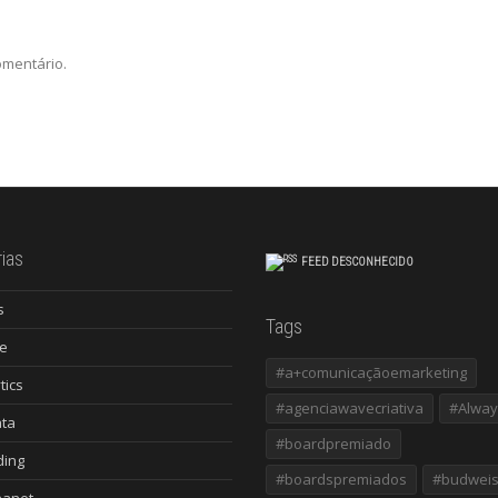
omentário.
ias
FEED DESCONHECIDO
s
Tags
e
#a+comunicaçãoemarketing
tics
#agenciawavecriativa
#Alway
ata
#boardpremiado
ding
#boardspremiados
#budweis
nanet