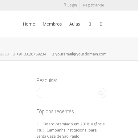
Login
Registrar-se
Home
Membros
Aulas
all us
+91.33.26789234
youremail@yourdomain.com
Pesquisar
Tópicos recentes
Board premiado em 2018. Agência
Y&R , Campanha Institucional para
Santa Casa de São Paulo.