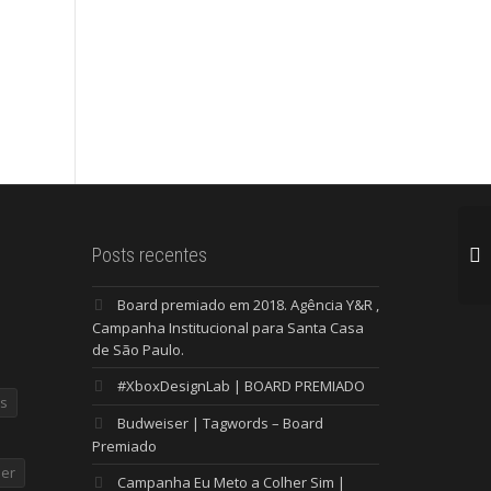
Posts recentes
Board premiado em 2018. Agência Y&R ,
Campanha Institucional para Santa Casa
de São Paulo.
#XboxDesignLab | BOARD PREMIADO
s
Budweiser | Tagwords – Board
Premiado
er
Campanha Eu Meto a Colher Sim |