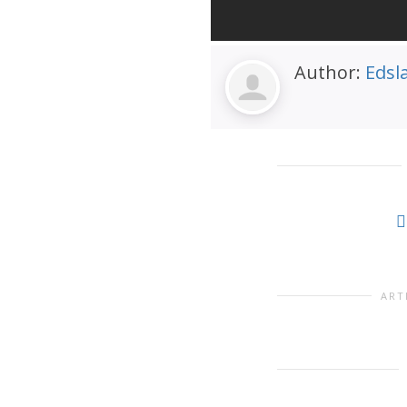
Author:
Edsl
ART