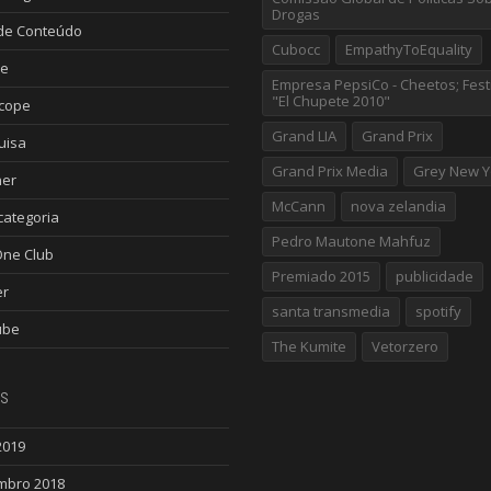
Drogas
de Conteúdo
Cubocc
EmpathyToEquality
le
Empresa PepsiCo - Cheetos; Fest
"El Chupete 2010"
scope
Grand LIA
Grand Prix
uisa
Grand Prix Media
Grey New Y
ner
McCann
nova zelandia
ategoria
Pedro Mautone Mahfuz
One Club
Premiado 2015
publicidade
er
santa transmedia
spotify
ube
The Kumite
Vetorzero
s
2019
mbro 2018