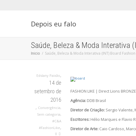
Depois eu falo
Saúde, Beleza & Moda Interativa (
Inicio
Saúde, Beleza & Moda Interativa (INT) Board Fashion 
,
Edslany Paixão
14 de
setembro de
FASHION LIKE | Direct Lions BRONZE |
2016
Agência:
DDB Brasil
,
Convergência
,
Diretor de Criação:
Sergio Valente, 
Sem categoria
,
Escritores:
Hélio Marques e Flavio R
#C&A
,
#FashionLike
Diretor de Arte:
Caio Cardoso, Marce
0