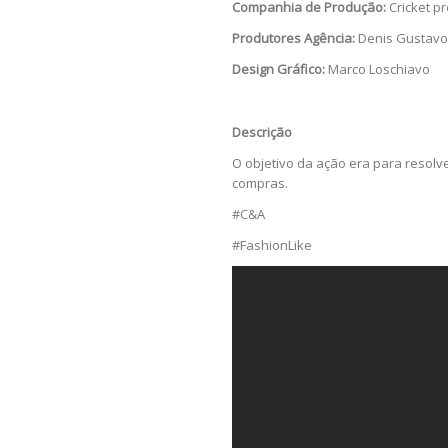
Companhia de Produção:
Cricket pr
Produtores Agência:
Denis Gustavo 
Design Gráfico:
Marco Loschiavo
Descrição
O objetivo da ação era para resolv
compras.
#C&A
#FashionLike