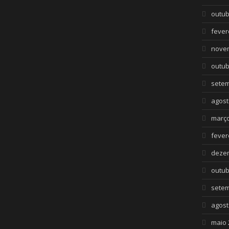
outub
fever
nove
outub
setem
agost
março
fever
deze
outub
setem
agost
maio 