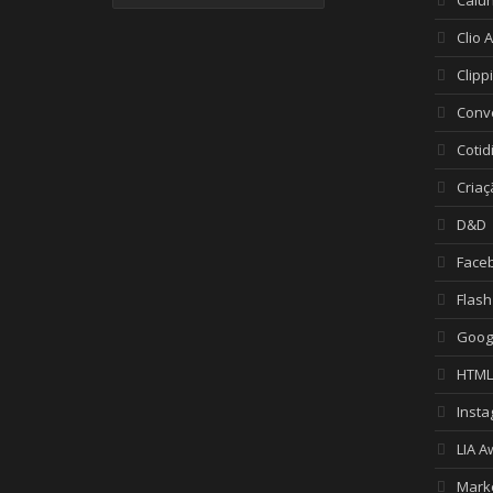
Clio 
Clipp
Conv
Cotid
Criaç
D&D
Face
Flash
Goog
HTML
Inst
LIA A
Mark