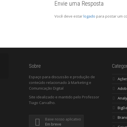
Envie uma Resposta
Você deve estar
logado
para postar um c
Sobre
Categor
Espaço para discussão e produção de
Açõe
conteúdo relacionado à Marketing e
Comunicação Digital
Adob
Site idealizado e mantido pelo Professor
Analy
Tiago Carvalho.
BigD
Bran
Baixe nosso aplicativo
Em breve
Caiu