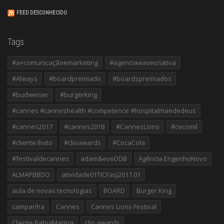
FEED DESCONHECIDO
Tags
#a+comunicaçãoemarketing
#agenciawavecriativa
#Always
#boardpremiado
#boardspremiados
#budweiser
#burgerking
#cannes #canneshealth #competence #hospitalmaededeus
#cannes2017
#cannes2018
#CannesLions
#cecomil
#cliente:êxito
#clioawards
#CocaCola
#festivaldecannes
adam&eveDDB
Agência EngenhoNovo
ALMAPBBDO
atividade01TICFasj2017.01
aula de novas tecnologias
BOARD
Burger King
campanha
Cannes
Cannes Lions Festival
Cliente BahiaMarina
clio awards