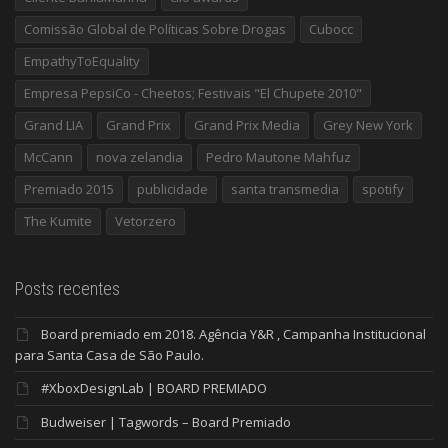
Comissão Global de Políticas Sobre Drogas
Cubocc
EmpathyToEquality
Empresa PepsiCo - Cheetos; Festivais "El Chupete 2010"
Grand LIA
Grand Prix
Grand Prix Media
Grey New York
McCann
nova zelandia
Pedro Mautone Mahfuz
Premiado 2015
publicidade
santa transmedia
spotify
The Kumite
Vetorzero
Posts recentes
Board premiado em 2018. Agência Y&R , Campanha Institucional
para Santa Casa de São Paulo.
#XboxDesignLab | BOARD PREMIADO
Budweiser | Tagwords – Board Premiado