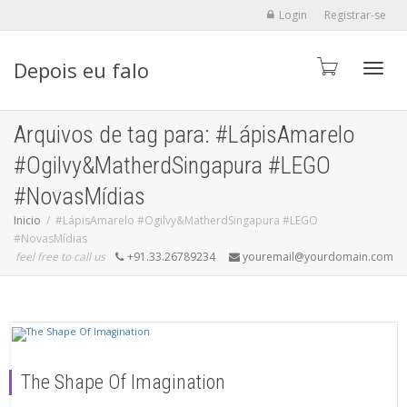
Login
Registrar-se
Depois eu falo
Alter
Arquivos de tag para: #LápisAmarelo
#Ogilvy&MatherdSingapura #LEGO
#NovasMídias
Inicio
#LápisAmarelo #Ogilvy&MatherdSingapura #LEGO
#NovasMídias
feel free to call us
+91.33.26789234
youremail@yourdomain.com
The Shape Of Imagination