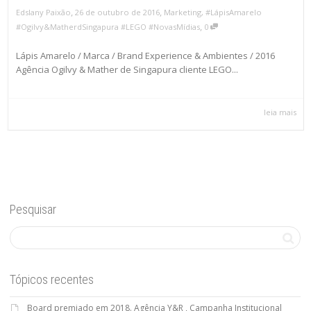
,
,
Edslany Paixão
26 de outubro de 2016
Marketing
,
#LápisAmarelo
,
#Ogilvy&MatherdSingapura #LEGO #NovasMídias
0
Lápis Amarelo / Marca / Brand Experience & Ambientes / 2016
Agência Ogilvy & Mather de Singapura cliente LEGO...
leia mais
Pesquisar
Tópicos recentes
Board premiado em 2018. Agência Y&R , Campanha Institucional